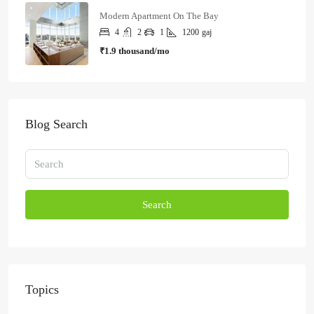
Modern Apartment On The Bay
4
2
1
1200
gaj
₹1.9 thousand/mo
Blog Search
Search
Topics