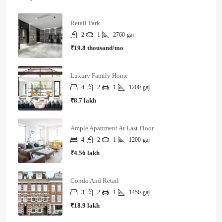
Retail Park
2
1
2760
gaj
₹19.8 thousand/mo
Luxury Family Home
4
2
1
1200
gaj
₹8.7 lakh
Ample Apartment At Last Floor
4
2
1
1200
gaj
₹4.56 lakh
Condo And Retail
3
2
1
1450
gaj
₹18.9 lakh